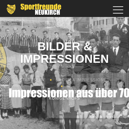
BILDER &
IMPRESSIONEN
STARTSEITE
BILDER & IMPRESSIONEN
THEATER - 2019 DER UNTERGANG DES
KÖNIGENHOFS